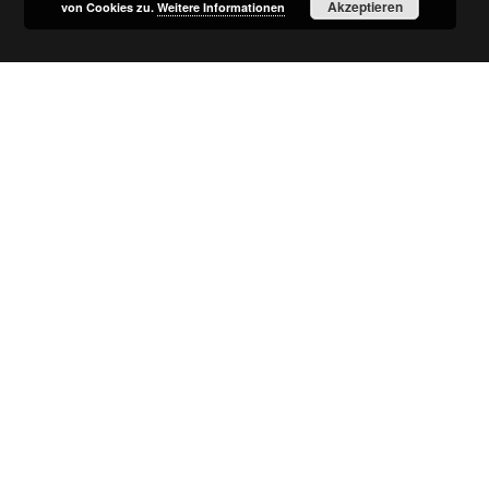
Akzeptieren
von Cookies zu.
Weitere Informationen
Impressum
Datenschutz
Kontakt
© 2018 Kommunale Allianz NeuStadt und Land e.V.