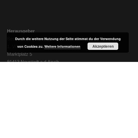
Herausgeber
Besondere Arbeitsgemeinschaft NeuStadt und Land
Durch die weitere Nutzung der Seite stimmst du der Verwendung
Akzeptieren
1. Vorsitzender Stefan Schmidt
von Cookies zu.
Weitere Informationen
Marktplatz 5
91413 Neustadt a.d.Aisch
Telefon: 09161 / 666 505
Telefax: 09161 / 666 63
E-Mail: neaundland@neustadt-aisch.de
Impressum
Datenschutz