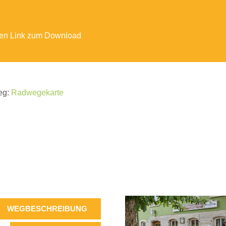
 den Link zum Download
eg:
Radwegekarte
WEGBESCHREIBUNG