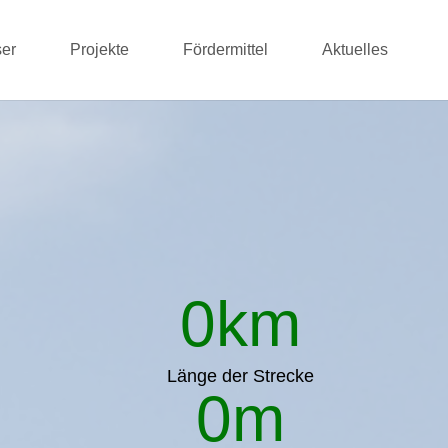
er
Projekte
Fördermittel
Aktuelles
0
km
Länge der Strecke
0
m