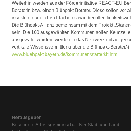
Weiterhin werden aus der Förderinitiative REACT-EU Berat
Beraterin bzw. einen Blühpakt-Berater. Diese sollen vo
insektenfreundlichen Flächen sowie bei öffentlichkeitswi
Die Blühpakt-Allianz gemeinsam mit dem Projekt „Starte
sein. Die 100 ausgewählten Kommunen sollen Keimzellen 
ausgewählt wurden, werden in das Netzwerk mit aufgenomm
vertikale Wissensvermittlung über die Blühpakt-Berater/-i
www.bluehpakt.bayern.de/kommunen/starterkit.htm
Herausgeber
Besondere Arbeitsgemeinschaft NeuStadt und Land