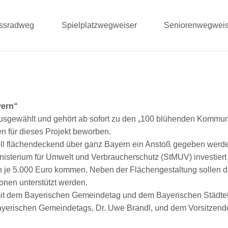
ussradweg
Spielplatzwegweiser
Seniorenwegweis
yern“
sgewählt und gehört ab sofort zu den „100 blühenden Kommune
n für dieses Projekt beworben.
soll flächendeckend über ganz Bayern ein Anstoß gegeben wer
inisterium für Umwelt und Verbraucherschutz (StMUV) investiert
von je 5.000 Euro kommen. Neben der Flächengestaltung sollen
ionen unterstützt werden.
nz mit dem Bayerischen Gemeindetag und dem Bayerischen Städt
Bayerischen Gemeindetags, Dr. Uwe Brandl, und dem Vorsitzend