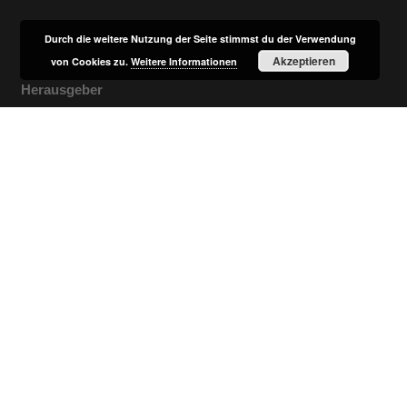
Durch die weitere Nutzung der Seite stimmst du der Verwendung
Akzeptieren
von Cookies zu.
Weitere Informationen
Herausgeber
Besondere Arbeitsgemeinschaft NeuStadt und Land
1. Vorsitzender Stefan Schmidt
Marktplatz 5
91413 Neustadt a.d.Aisch
Telefon: 09161 / 666 505
Telefax: 09161 / 666 63
E-Mail: neaundland@neustadt-aisch.de
Impressum
Datenschutz